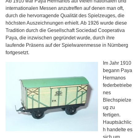
Ab 1910 war Paya Hermanos auf vielen nationalen und
internationalen Messen anzutreffen auf denen man oft,
durch die hervorragende Qualität des Spielzeuges, die
höchsten Auszeichnungen erhielt. Ab 1926 wurde diese
Tradition durch die Gesellschaft Sociedad Cooperativa
Paya, die inzwischen gegründet wurde, durch ihre
laufende Präsens auf der Spielwarenmesse in Nürnberg
fortgesetzt.
Im Jahr 1910
begann Paya
Hermanos
federbetriebe
nes
Blechspielze
ug zu
fertigen.
Hauptsächlic
h handelte es
sich um