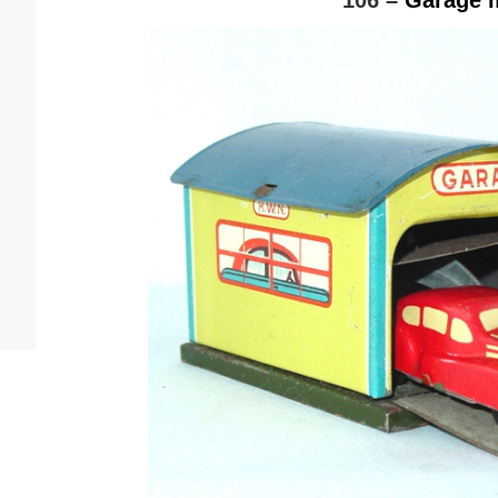
106 –
Garage m